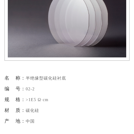
名 称：
半绝缘型碳化硅衬底
编 号：
02-2
规 格：
>1E5 Ω·cm
材 质：
碳化硅
产 地：
中国